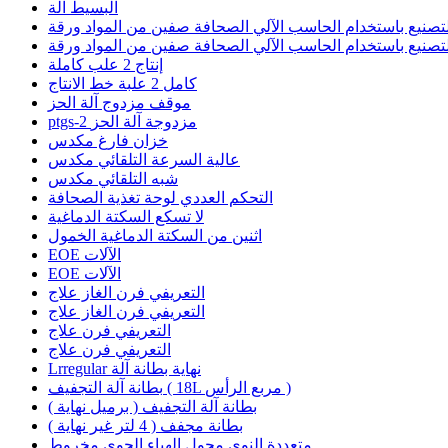
البسيط آلة
لتصنيع باستخدام الحاسب الآلي الصحافة صفين من المواد ورقة
لتصنيع باستخدام الحاسب الآلي الصحافة صفين من المواد ورقة
إنتاج 2 علب كاملة
كامل 2 علبة خط الانتاج
موقف مزدوج آلة الحز
ptgs-2 مزدوجة آلة الحز
خزان فارغ مكدس
عالية السرعة التلقائي مكدس
شبه التلقائي مكدس
التحكم العددي لوحة تغذية الصحافة
لا تسكع السكتة الدماغية
اثنين من السكتة الدماغية الخمول
EOE الآلات
EOE الآلات
التعريفي فرن الغاز علاج
التعريفي فرن الغاز علاج
التعريفي فرن علاج
التعريفي فرن علاج
Lrregular نهاية بطانة آلة
بطانة آلة التجفيف ( 18L مربع الرأس )
بطانة آلة التجفيف ( برميل نهاية )
بطانة مجفف ( 4 لتر غير نهاية )
متعددة النوى محول الهباء الجوي مخروط