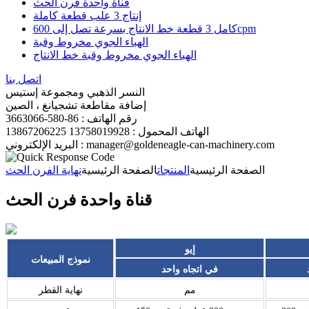
قناة واحدة فرن الحث
إنتاج 3 علب قطعة كاملة
كامل 3 قطعة خط الانتاج بسرعة تصل إلى 600cpm
الهباء الجوي مخروط وقبة
الهباء الجوي مخروط وقبة خط الانتاج
اتصل بنا
النسر الذهبي ومجموعة إستيس
إضافة مقاطعة تشجيانغ ، الصين
رقم الهاتف : 86-580-3663066
الهاتف المحمول : 13758019928 13867206225
البريد الإلكتروني : manager@goldeneagle-can-machinery.com
الصفحة الرئيسية
المنتجات
الصفحة الرئيسية
نهاية الفرن الحث
قناة واحدة فرن الحث
إيو
نموذج المبيعات
في اتجاه واحد
مم
نهاية القطر