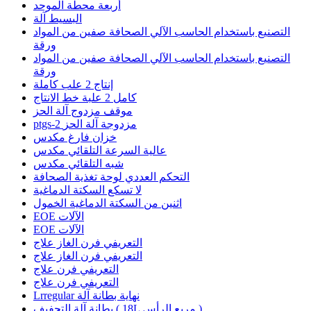
أربعة محطة الموحد
البسيط آلة
التصنيع باستخدام الحاسب الآلي الصحافة صفين من المواد
ورقة
التصنيع باستخدام الحاسب الآلي الصحافة صفين من المواد
ورقة
إنتاج 2 علب كاملة
كامل 2 علبة خط الانتاج
موقف مزدوج آلة الحز
ptgs-2 مزدوجة آلة الحز
خزان فارغ مكدس
عالية السرعة التلقائي مكدس
شبه التلقائي مكدس
التحكم العددي لوحة تغذية الصحافة
لا تسكع السكتة الدماغية
اثنين من السكتة الدماغية الخمول
EOE الآلات
EOE الآلات
التعريفي فرن الغاز علاج
التعريفي فرن الغاز علاج
التعريفي فرن علاج
التعريفي فرن علاج
Lrregular نهاية بطانة آلة
بطانة آلة التجفيف ( 18L مربع الرأس )