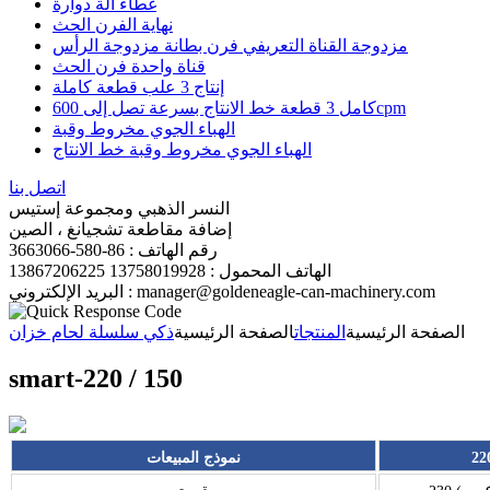
غطاء آلة دوارة
نهاية الفرن الحث
مزدوجة القناة التعريفي فرن بطانة مزدوجة الرأس
قناة واحدة فرن الحث
إنتاج 3 علب قطعة كاملة
كامل 3 قطعة خط الانتاج بسرعة تصل إلى 600cpm
الهباء الجوي مخروط وقبة
الهباء الجوي مخروط وقبة خط الانتاج
اتصل بنا
النسر الذهبي ومجموعة إستيس
إضافة مقاطعة تشجيانغ ، الصين
رقم الهاتف : 86-580-3663066
الهاتف المحمول : 13758019928 13867206225
البريد الإلكتروني : manager@goldeneagle-can-machinery.com
الصفحة الرئيسية
المنتجات
الصفحة الرئيسية
ذكي سلسلة لحام خزان
smart-220 / 150
نموذج المبيعات