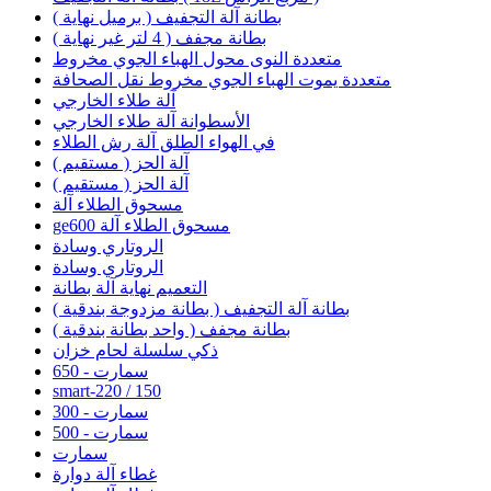
بطانة آلة التجفيف ( برميل نهاية )
بطانة مجفف ( 4 لتر غير نهاية )
متعددة النوى محول الهباء الجوي مخروط
متعددة يموت الهباء الجوي مخروط نقل الصحافة
آلة طلاء الخارجي
الأسطوانة آلة طلاء الخارجي
في الهواء الطلق آلة رش الطلاء
آلة الحز ( مستقيم )
آلة الحز ( مستقيم )
مسحوق الطلاء آلة
ge600 مسحوق الطلاء آلة
الروتاري وسادة
الروتاري وسادة
التعميم نهاية آلة بطانة
بطانة آلة التجفيف ( بطانة مزدوجة بندقية )
بطانة مجفف ( واحد بطانة بندقية )
ذكي سلسلة لحام خزان
سمارت - 650
smart-220 / 150
سمارت - 300
سمارت - 500
سمارت
غطاء آلة دوارة