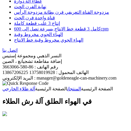
غطاء آلة دوارة
نهاية الفرن الحث
مزدوجة القناة التعريفي فرن بطانة مزدوجة الرأس
قناة واحدة فرن الحث
إنتاج 3 علب قطعة كاملة
كامل 3 قطعة خط الانتاج بسرعة تصل إلى 600cpm
الهباء الجوي مخروط وقبة
الهباء الجوي مخروط وقبة خط الانتاج
اتصل بنا
النسر الذهبي ومجموعة إستيس
إضافة مقاطعة تشجيانغ ، الصين
رقم الهاتف : 86-580-3663066
الهاتف المحمول : 13758019928 13867206225
البريد الإلكتروني : manager@goldeneagle-can-machinery.com
الصفحة الرئيسية
المنتجات
الصفحة الرئيسية
آلة طلاء الخارجي
في الهواء الطلق آلة رش الطلاء