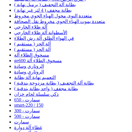
بطانة آلة التجفيف ( برميل نهاية )
بطانة مجفف ( 4 لتر غير نهاية )
متعددة النوى محول الهباء الجوي مخروط
متعددة يموت الهباء الجوي مخروط نقل الصحافة
آلة طلاء الخارجي
الأسطوانة آلة طلاء الخارجي
في الهواء الطلق آلة رش الطلاء
آلة الحز ( مستقيم )
آلة الحز ( مستقيم )
مسحوق الطلاء آلة
ge600 مسحوق الطلاء آلة
الروتاري وسادة
الروتاري وسادة
التعميم نهاية آلة بطانة
بطانة آلة التجفيف ( بطانة مزدوجة بندقية )
بطانة مجفف ( واحد بطانة بندقية )
ذكي سلسلة لحام خزان
سمارت - 650
smart-220 / 150
سمارت - 300
سمارت - 500
سمارت
غطاء آلة دوارة