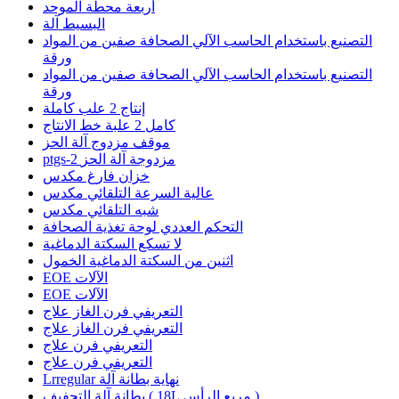
أربعة محطة الموحد
البسيط آلة
التصنيع باستخدام الحاسب الآلي الصحافة صفين من المواد
ورقة
التصنيع باستخدام الحاسب الآلي الصحافة صفين من المواد
ورقة
إنتاج 2 علب كاملة
كامل 2 علبة خط الانتاج
موقف مزدوج آلة الحز
ptgs-2 مزدوجة آلة الحز
خزان فارغ مكدس
عالية السرعة التلقائي مكدس
شبه التلقائي مكدس
التحكم العددي لوحة تغذية الصحافة
لا تسكع السكتة الدماغية
اثنين من السكتة الدماغية الخمول
EOE الآلات
EOE الآلات
التعريفي فرن الغاز علاج
التعريفي فرن الغاز علاج
التعريفي فرن علاج
التعريفي فرن علاج
Lrregular نهاية بطانة آلة
بطانة آلة التجفيف ( 18L مربع الرأس )